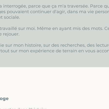
 interrogée, parce que ça m'a traversée. Parce que
ges pouvaient continuer d'agir, dans ma vie person
t sociale.
ravaillé sur moi. Même en ayant mis des mots. C
e rejouer.
uie sur mon histoire, sur des recherches, des lectu
urtout sur mon expérience de terrain en vous acc
roge