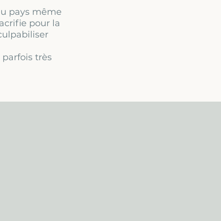
nt au pays même
crifie pour la
culpabiliser
 parfois très
.