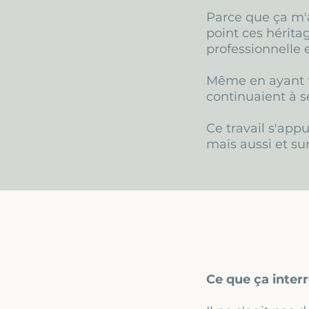
Parce que ça m'a
point ces hérita
professionnelle e
Même en ayant t
continuaient à s
Ce travail s'app
mais aussi et s
Ce que ça inter