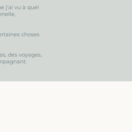
 j'ai vu à quel
nelle,
ertaines choses
res, des voyages,
ompagnant.