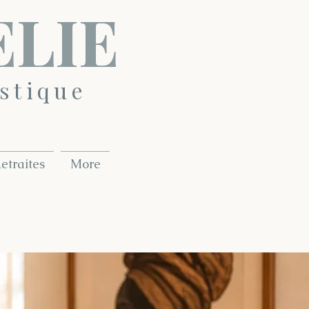
ELIE
stique
etraites
More