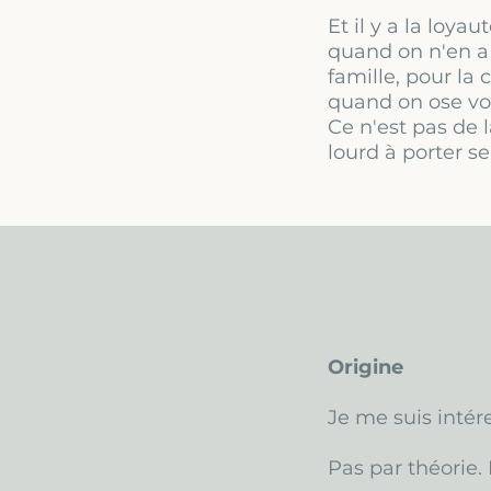
Et il y a la loya
quand on n'en a 
famille, pour la
quand on ose vou
Ce n'est pas de l
lourd à porter se
Origine
Je me suis intér
Pas par théorie.