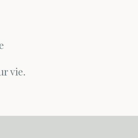
e
ur vie.