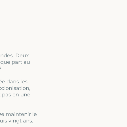
ondes. Deux
elque part au
?
gée dans les
colonisation,
t pas en une
De maintenir le
is vingt ans.