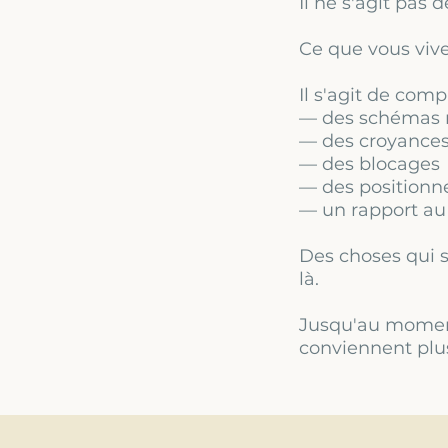
Il ne s'agit pas d
Ce que vous vive
Il s'agit de comp
— des schémas r
— des croyances
— des blocages
— des positionn
— un rapport au
Des choses qui s
là.
Jusqu'au moment 
conviennent plu