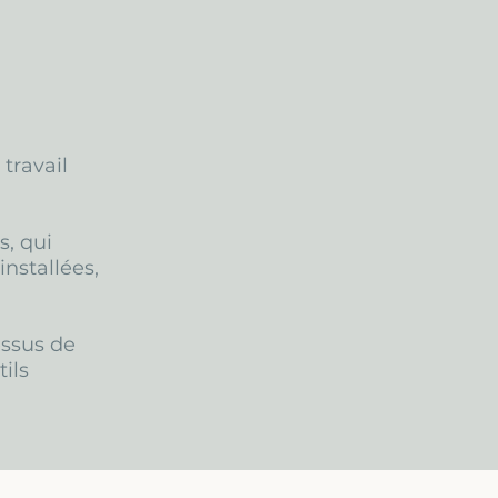
travail
, qui
nstallées,
essus de
tils