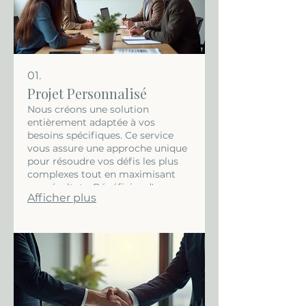
01.
Projet Personnalisé
Nous créons une solution
entièrement adaptée à vos
besoins spécifiques. Ce service
vous assure une approche unique
pour résoudre vos défis les plus
complexes tout en maximisant
vos résultats. Bénéficiez d'une
Afficher plus
expertise dédiée pour concrétiser
votre vision.