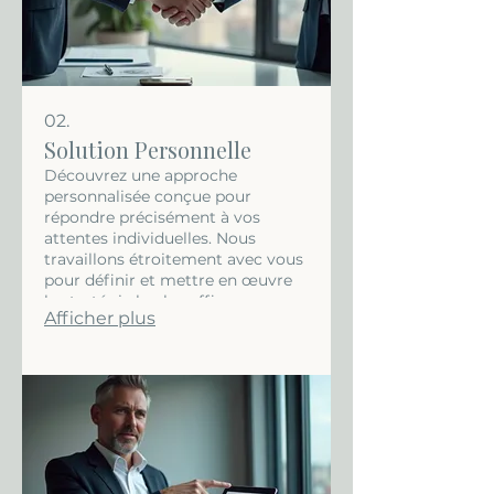
02.
Solution Personnelle
Découvrez une approche
personnalisée conçue pour
répondre précisément à vos
attentes individuelles. Nous
travaillons étroitement avec vous
pour définir et mettre en œuvre
la stratégie la plus efficace.
Afficher plus
Obtenez des résultats optimaux
grâce à un accompagnement sur
mesure.